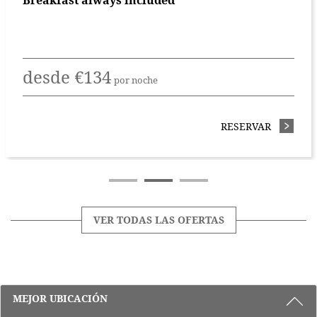
desde
€
134
por noche
N OUR OFFICIAL WEB SITE! SAVE 15%
RESERVAR
- ADVANC
VER TODAS LAS OFERTAS
3 RAZONES PARA ALOJARSE CON NOS
MEJOR UBICACIÓN