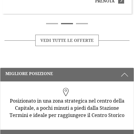
A SUL NOSTRO SITO UFFICIALE | RISPARMI IL 15%
PRENOTA
- PRENOT
VEDI TUTTE LE OFFERTE
3 RAGIONI PER PRENOTARE CON NOI
MIGLIORE POSIZIONE
Posizionato in una zona strategica nel centro della
Capitale, a pochi minuti a piedi dalla Stazione
Termini e ideale per raggiungere il Centro Storico