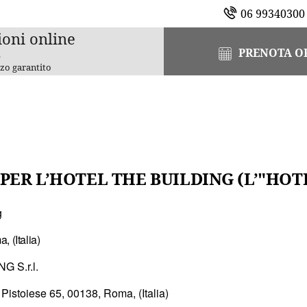
06 99340300
ioni online
PRENOTA O
e
zo garantito
ER L’HOTEL THE BUILDING (L’"HOTE
g
 (Italia)
 S.r.l.
Pistoiese 65, 00138, Roma, (Italia)