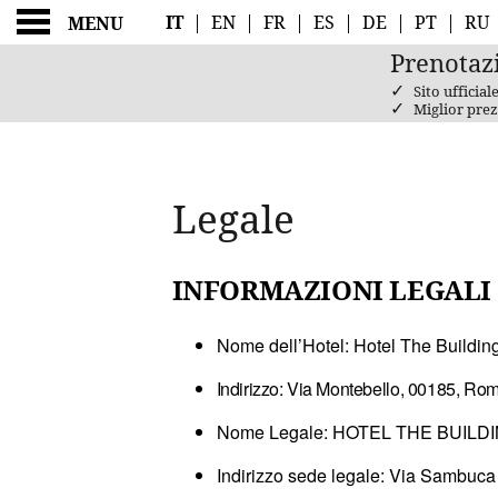
IT
|
EN
|
FR
|
ES
|
DE
|
PT
|
RU
MENU
Prenotaz
✓
Sito ufficial
✓
Miglior prez
LEGALE
Legale
INFORMAZIONI LEGALI P
Nome dell’Hotel: Hotel The Buildin
Indirizzo: Via Montebello, 00185, Roma,
Nome Legale: HOTEL THE BUILDING
Indirizzo sede legale: Via Sambuca 