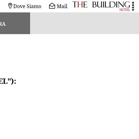
Dove Siamo
Mail
RA
L"):