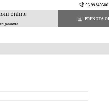
06 99340300
ioni online
PRENOTA O
e
zo garantito