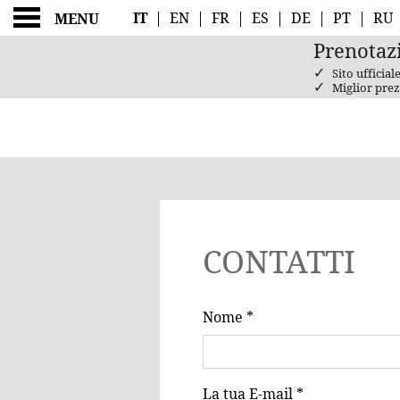
IT
|
EN
|
FR
|
ES
|
DE
|
PT
|
RU
MENU
Prenotaz
✓
Sito ufficial
✓
Miglior prez
CONTATTI
CONTATTI
title
Nome *
form id
La tua E-mail *