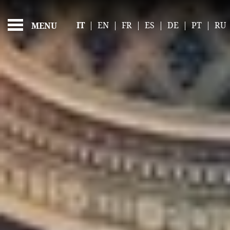
BENVENUTI AL THE 
FEATURED - SLIDES
IT
|
EN
|
FR
|
ES
|
DE
|
PT
|
RU
MENU