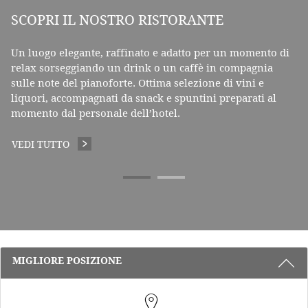
SCOPRI IL NOSTRO RISTORANTE
Un luogo elegante, raffinato e adatto per un momento di
relax sorseggiando un drink o un caffè in compagnia
sulle note del pianoforte. Ottima selezione di vini e
liquori, accompagnati da snack e spuntini preparati al
momento dal personale dell’hotel.
VEDI TUTTO
SCOPRI IL NOSTRO RISTORANTE
3 RAGIONI PER PRENOTARE CON NOI
MIGLIORE POSIZIONE