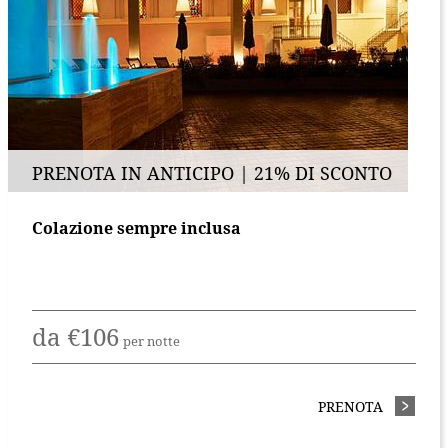
PRENOTA IN ANTICIPO | 21% DI SCONTO
Colazione sempre inclusa
da
€
106
per notte
A SUL NOSTRO SITO UFFICIALE | RISPARMI IL 15%
PRENOTA
- PRENOT