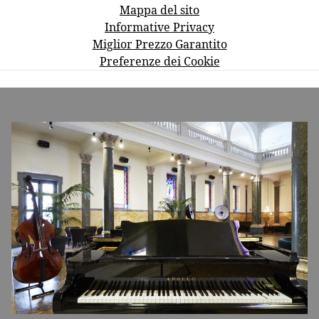
Mappa del sito
Informative Privacy
Miglior Prezzo Garantito
Preferenze dei Cookie
BANNERS
M
Ba
V